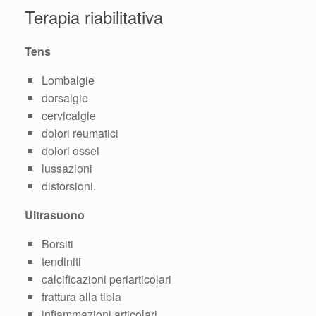
Terapia riabilitativa
Tens
Lombalgie
dorsalgie
cervicalgie
dolori reumatici
dolori ossei
lussazioni
distorsioni.
Ultrasuono
Borsiti
tendiniti
calcificazioni periarticolari
frattura alla tibia
infiammazioni articolari.